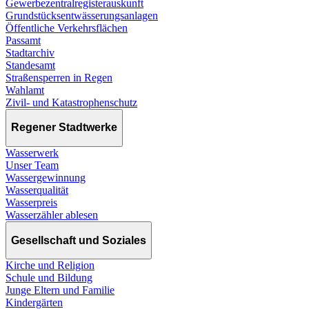
Gewerbezentralregisterauskunft
Grundstücksentwässerungsanlagen
Öffentliche Verkehrsflächen
Passamt
Stadtarchiv
Standesamt
Straßensperren in Regen
Wahlamt
Zivil- und Katastrophenschutz
Regener Stadtwerke
Wasserwerk
Unser Team
Wassergewinnung
Wasserqualität
Wasserpreis
Wasserzähler ablesen
Gesellschaft und Soziales
Kirche und Religion
Schule und Bildung
Junge Eltern und Familie
Kindergärten