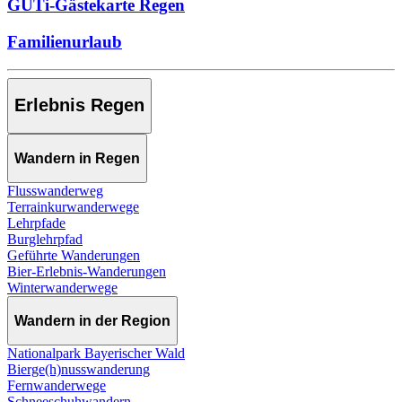
GUTi-Gästekarte Regen
Familienurlaub
Erlebnis Regen
Wandern in Regen
Flusswanderweg
Terrainkurwanderwege
Lehrpfade
Burglehrpfad
Geführte Wanderungen
Bier-Erlebnis-Wanderungen
Winterwanderwege
Wandern in der Region
Nationalpark Bayerischer Wald
Bierge(h)nusswanderung
Fernwanderwege
Schneeschuhwandern