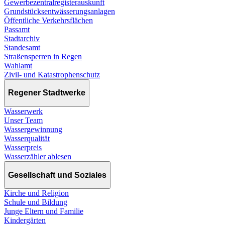
Gewerbezentralregisterauskunft
Grundstücksentwässerungsanlagen
Öffentliche Verkehrsflächen
Passamt
Stadtarchiv
Standesamt
Straßensperren in Regen
Wahlamt
Zivil- und Katastrophenschutz
Regener Stadtwerke
Wasserwerk
Unser Team
Wassergewinnung
Wasserqualität
Wasserpreis
Wasserzähler ablesen
Gesellschaft und Soziales
Kirche und Religion
Schule und Bildung
Junge Eltern und Familie
Kindergärten