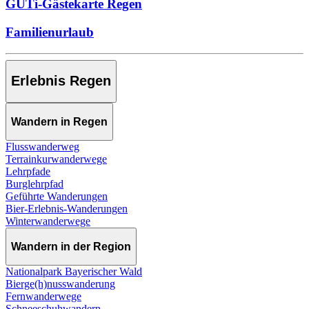
GUTi-Gästekarte Regen
Familienurlaub
Erlebnis Regen
Wandern in Regen
Flusswanderweg
Terrainkurwanderwege
Lehrpfade
Burglehrpfad
Geführte Wanderungen
Bier-Erlebnis-Wanderungen
Winterwanderwege
Wandern in der Region
Nationalpark Bayerischer Wald
Bierge(h)nusswanderung
Fernwanderwege
Schneeschuhwandern