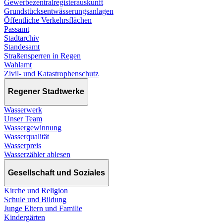
Gewerbezentralregisterauskunft
Grundstücksentwässerungsanlagen
Öffentliche Verkehrsflächen
Passamt
Stadtarchiv
Standesamt
Straßensperren in Regen
Wahlamt
Zivil- und Katastrophenschutz
Regener Stadtwerke
Wasserwerk
Unser Team
Wassergewinnung
Wasserqualität
Wasserpreis
Wasserzähler ablesen
Gesellschaft und Soziales
Kirche und Religion
Schule und Bildung
Junge Eltern und Familie
Kindergärten