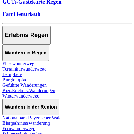
GUTi-Gästekarte Regen
Familienurlaub
Erlebnis Regen
Wandern in Regen
Flusswanderweg
Terrainkurwanderwege
Lehrpfade
Burglehrpfad
Geführte Wanderungen
Bier-Erlebnis-Wanderungen
Winterwanderwege
Wandern in der Region
Nationalpark Bayerischer Wald
Bierge(h)nusswanderung
Fernwanderwege
Schneeschuhwandern