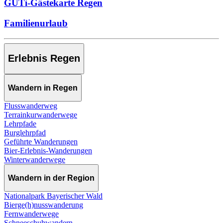
GUTi-Gästekarte Regen
Familienurlaub
Erlebnis Regen
Wandern in Regen
Flusswanderweg
Terrainkurwanderwege
Lehrpfade
Burglehrpfad
Geführte Wanderungen
Bier-Erlebnis-Wanderungen
Winterwanderwege
Wandern in der Region
Nationalpark Bayerischer Wald
Bierge(h)nusswanderung
Fernwanderwege
Schneeschuhwandern