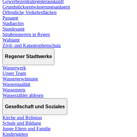
Gewerbezentralregisterauskunft
Grundstücksentwässerungsanlagen
Öffentliche Verkehrsflächen
Passamt
Stadtarchiv
Standesamt
Straßensperren in Regen
Wahlamt
Zivil- und Katastrophenschutz
Regener Stadtwerke
Wasserwerk
Unser Team
Wassergewinnung
Wasserqualität
Wasserpreis
Wasserzähler ablesen
Gesellschaft und Soziales
Kirche und Religion
Schule und Bildung
Junge Eltern und Familie
Kindergärten