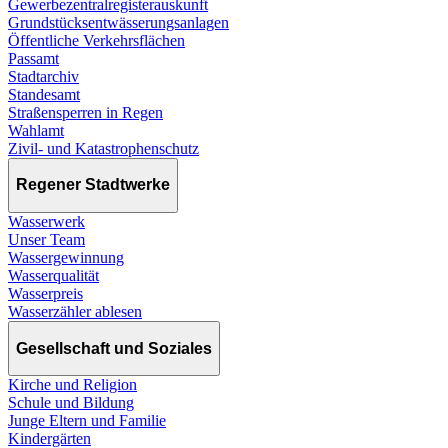
Gewerbezentralregisterauskunft
Grundstücksentwässerungsanlagen
Öffentliche Verkehrsflächen
Passamt
Stadtarchiv
Standesamt
Straßensperren in Regen
Wahlamt
Zivil- und Katastrophenschutz
Regener Stadtwerke
Wasserwerk
Unser Team
Wassergewinnung
Wasserqualität
Wasserpreis
Wasserzähler ablesen
Gesellschaft und Soziales
Kirche und Religion
Schule und Bildung
Junge Eltern und Familie
Kindergärten