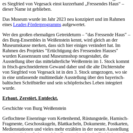
es Siegfried von Vegesack einst kurzerhand „Fressendes Haus“ –
dieser Name ist geblieben.
Das Museum wurde im Jahr 2023 neu konzipiert und im Rahmen
eines
Leader-Förderprogramms
aufgewertet.
Wer den großen ehemaligen Getreideturm – "das Fressende Haus" –
des Burg-Ensembles in Weißenstein kennt, wird gleich an der
Museumskasse merken, dass sich hier einiges verändert hat. Im
Rahmen des Projektes "Ertüchtigung des Fressenden Hauses"
wurden Kassenraum und Museumsshop neugestaltet, die
Ausstellung über das mittelalterliche Weißentein im 1. Stock kommt
in frisch-geschneidertem Gewand daher und die alte Dichterstube
von Siegfried von Vegesack ist in den 3. Stock umgezogen, wo sie
in eine umfassende multimediale Ausstellung über den bayerisch-
baltischen Schriftsteller und sein schöpferisches Leben integriert
wurde.
Erbaut. Zerstört. Entdeckt.
Geschichte von Burg Weißenstein
Geflochtene Eisenringe vom Kettenhemd, Rüstungsteile, Harnisch-
Fragmente, Geschosskugeln, Blattkacheln, Dokumente, Postkarten,
Medienstationen und vieles mehr erzählen in der neuen Ausstellung