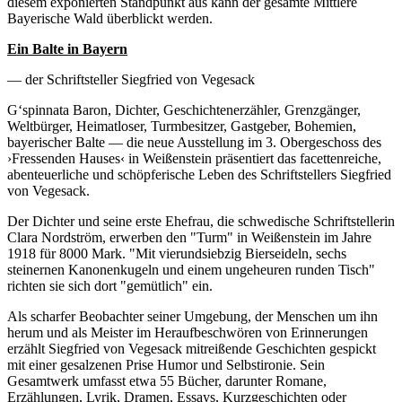
diesem exponierten Standpunkt aus kann der gesamte Mittlere
Bayerische Wald überblickt werden.
Ein Balte in Bayern
— der Schriftsteller Siegfried von Vegesack
G‘spinnata Baron, Dichter, Geschichtenerzähler, Grenzgänger,
Weltbürger, Heimatloser, Turmbesitzer, Gastgeber, Bohemien,
bayerischer Balte — die neue Ausstellung im 3. Obergeschoss des
›Fressenden Hauses‹ in Weißenstein präsentiert das facettenreiche,
abenteuerliche und schöpferische Leben des Schriftstellers Siegfried
von Vegesack.
Der Dichter und seine erste Ehefrau, die schwedische Schriftstellerin
Clara Nordström, erwerben den "Turm" in Weißenstein im Jahre
1918 für 8000 Mark. "Mit vierundsiebzig Bierseideln, sechs
steinernen Kanonenkugeln und einem ungeheuren runden Tisch"
richten sie sich dort "gemütlich" ein.
Als scharfer Beobachter seiner Umgebung, der Menschen um ihn
herum und als Meister im Heraufbeschwören von Erinnerungen
erzählt Siegfried von Vegesack mitreißende Geschichten gespickt
mit einer gesalzenen Prise Humor und Selbstironie. Sein
Gesamtwerk umfasst etwa 55 Bücher, darunter Romane,
Erzählungen, Lyrik, Dramen, Essays, Kurzgeschichten oder