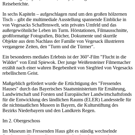
Reiseberichte.
In sechs Kapiteln – aufgeschlagen rund um den großen hölzernen
Tisch – gibt die multimediale Ausstellung spannende Einblicke in
von Vegesacks Schaffenswelt, sein privates Umfeld und das
außergewöhnliche Leben im Turm. Hörstationen, Filmausschnitte,
großformatige Fotografien, Bücher, Dokumente und skurrile
Objekte aus dem Nachlass der Familie von Vegesack illustrieren
vergangene Zeiten, den "Turm und die Türmer".
Ein besonderes mediales Erlebnis ist der 360°-Film "Flucht in die
Wälder" von Emil Spiewok. Der junge Weißensteiner Filmemacher
erzählt nach einer wahren Begebenheit von Siegfried von Vegesacks
rebellischem Geist.
Maßgeblich gefördert wurde die Ertüchtigung des "Fressendes
Hauses" durch das Bayerisches Staatsministerium für Ernährung,
Landwirtschaft und Forsten und Europäischer Landwirtschaftsfonds
für die Entwicklung des ländlichen Raums (ELER) Landesstelle für
die nichtstaatlichen Museen in Bayern, die Kulturstiftung des
Bezirks Niederbayern und den Landkreis Regen.
Im 2. Obergeschoss
Im Museum im Fressenden Haus gibt es ständig wechselnde