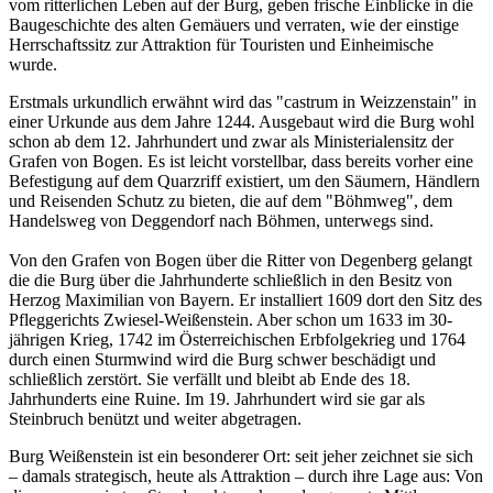
vom ritterlichen Leben auf der Burg, geben frische Einblicke in die
Baugeschichte des alten Gemäuers und verraten, wie der einstige
Herrschaftssitz zur Attraktion für Touristen und Einheimische
wurde.
Erstmals urkundlich erwähnt wird das "castrum in Weizzenstain" in
einer Urkunde aus dem Jahre 1244. Ausgebaut wird die Burg wohl
schon ab dem 12. Jahrhundert und zwar als Ministerialensitz der
Grafen von Bogen. Es ist leicht vorstellbar, dass bereits vorher eine
Befestigung auf dem Quarzriff existiert, um den Säumern, Händlern
und Reisenden Schutz zu bieten, die auf dem "Böhmweg", dem
Handelsweg von Deggendorf nach Böhmen, unterwegs sind.
Von den Grafen von Bogen über die Ritter von Degenberg gelangt
die die Burg über die Jahrhunderte schließlich in den Besitz von
Herzog Maximilian von Bayern. Er installiert 1609 dort den Sitz des
Pfleggerichts Zwiesel-Weißenstein. Aber schon um 1633 im 30-
jährigen Krieg, 1742 im Österreichischen Erbfolgekrieg und 1764
durch einen Sturmwind wird die Burg schwer beschädigt und
schließlich zerstört. Sie verfällt und bleibt ab Ende des 18.
Jahrhunderts eine Ruine. Im 19. Jahrhundert wird sie gar als
Steinbruch benützt und weiter abgetragen.
Burg Weißenstein ist ein besonderer Ort: seit jeher zeichnet sie sich
– damals strategisch, heute als Attraktion – durch ihre Lage aus: Von