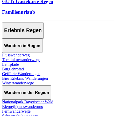
GUTi-Gästekarte Regen
Familienurlaub
Erlebnis Regen
Wandern in Regen
Flusswanderweg
Terrainkurwanderwege
Lehrpfade
Burglehrpfad
Geführte Wanderungen
Bier-Erlebnis-Wanderungen
Winterwanderwege
Wandern in der Region
Nationalpark Bayerischer Wald
Bierge(h)nusswanderung
Fernwanderwege
Schneeschuhwandern