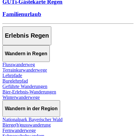
GUTi-Gästekarte Regen
Familienurlaub
Erlebnis Regen
Wandern in Regen
Flusswanderweg
Terrainkurwanderwege
Lehrpfade
Burglehrpfad
Geführte Wanderungen
Bier-Erlebnis-Wanderungen
Winterwanderwege
Wandern in der Region
Nationalpark Bayerischer Wald
Bierge(h)nusswanderung
Fernwanderwege
Schneeschuhwandern