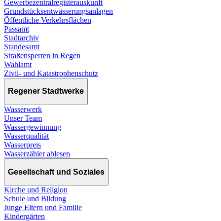
Gewerbezentralregisterauskunft
Grundstücksentwässerungsanlagen
Öffentliche Verkehrsflächen
Passamt
Stadtarchiv
Standesamt
Straßensperren in Regen
Wahlamt
Zivil- und Katastrophenschutz
Regener Stadtwerke
Wasserwerk
Unser Team
Wassergewinnung
Wasserqualität
Wasserpreis
Wasserzähler ablesen
Gesellschaft und Soziales
Kirche und Religion
Schule und Bildung
Junge Eltern und Familie
Kindergärten