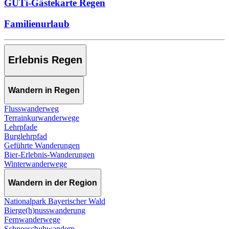
GUTi-Gästekarte Regen
Familienurlaub
Erlebnis Regen
Wandern in Regen
Flusswanderweg
Terrainkurwanderwege
Lehrpfade
Burglehrpfad
Geführte Wanderungen
Bier-Erlebnis-Wanderungen
Winterwanderwege
Wandern in der Region
Nationalpark Bayerischer Wald
Bierge(h)nusswanderung
Fernwanderwege
Schneeschuhwandern