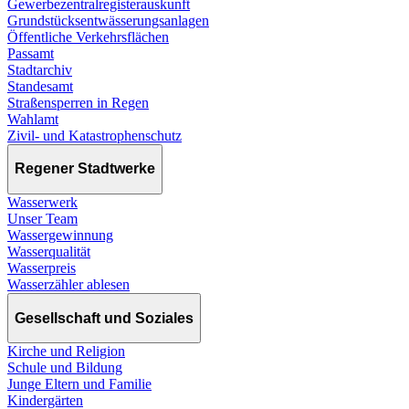
Gewerbezentralregisterauskunft
Grundstücksentwässerungsanlagen
Öffentliche Verkehrsflächen
Passamt
Stadtarchiv
Standesamt
Straßensperren in Regen
Wahlamt
Zivil- und Katastrophenschutz
Regener Stadtwerke
Wasserwerk
Unser Team
Wassergewinnung
Wasserqualität
Wasserpreis
Wasserzähler ablesen
Gesellschaft und Soziales
Kirche und Religion
Schule und Bildung
Junge Eltern und Familie
Kindergärten