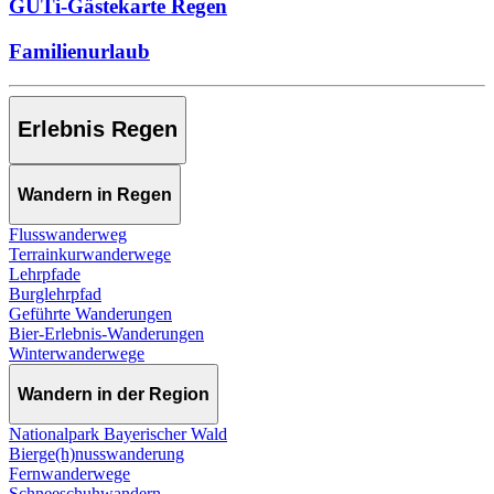
GUTi-Gästekarte Regen
Familienurlaub
Erlebnis Regen
Wandern in Regen
Flusswanderweg
Terrainkurwanderwege
Lehrpfade
Burglehrpfad
Geführte Wanderungen
Bier-Erlebnis-Wanderungen
Winterwanderwege
Wandern in der Region
Nationalpark Bayerischer Wald
Bierge(h)nusswanderung
Fernwanderwege
Schneeschuhwandern