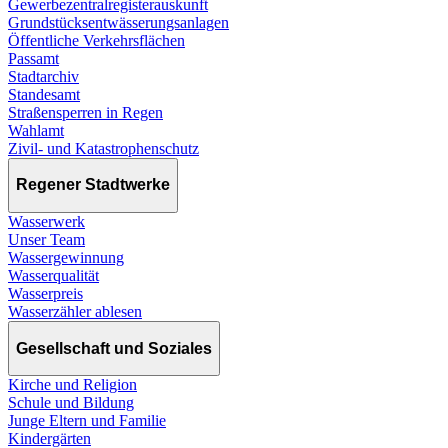
Gewerbezentralregisterauskunft
Grundstücksentwässerungsanlagen
Öffentliche Verkehrsflächen
Passamt
Stadtarchiv
Standesamt
Straßensperren in Regen
Wahlamt
Zivil- und Katastrophenschutz
Regener Stadtwerke
Wasserwerk
Unser Team
Wassergewinnung
Wasserqualität
Wasserpreis
Wasserzähler ablesen
Gesellschaft und Soziales
Kirche und Religion
Schule und Bildung
Junge Eltern und Familie
Kindergärten