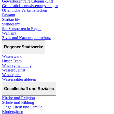
Gewerbezentralregisterauskunft
Grundstücksentwässerungsanlagen
Öffentliche Verkehrsflächen
Passamt
Stadtarchiv
Standesamt
Straßensperren in Regen
Wahlamt
Zivil- und Katastrophenschutz
Regener Stadtwerke
Wasserwerk
Unser Team
Wassergewinnung
Wasserqualität
Wasserpreis
Wasserzähler ablesen
Gesellschaft und Soziales
Kirche und Religion
Schule und Bildung
Junge Eltern und Familie
Kindergärten