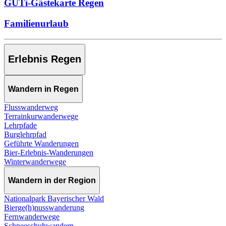
GUTi-Gästekarte Regen
Familienurlaub
Erlebnis Regen
Wandern in Regen
Flusswanderweg
Terrainkurwanderwege
Lehrpfade
Burglehrpfad
Geführte Wanderungen
Bier-Erlebnis-Wanderungen
Winterwanderwege
Wandern in der Region
Nationalpark Bayerischer Wald
Bierge(h)nusswanderung
Fernwanderwege
Schneeschuhwandern