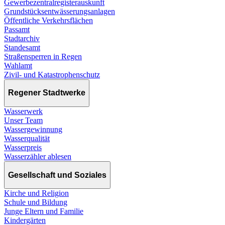
Gewerbezentralregisterauskunft
Grundstücksentwässerungsanlagen
Öffentliche Verkehrsflächen
Passamt
Stadtarchiv
Standesamt
Straßensperren in Regen
Wahlamt
Zivil- und Katastrophenschutz
Regener Stadtwerke
Wasserwerk
Unser Team
Wassergewinnung
Wasserqualität
Wasserpreis
Wasserzähler ablesen
Gesellschaft und Soziales
Kirche und Religion
Schule und Bildung
Junge Eltern und Familie
Kindergärten