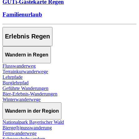
GUTi-Gästekarte Regen
Familienurlaub
Erlebnis Regen
Wandern in Regen
Flusswanderweg
Terrainkurwanderwege
Lehrpfade
Burglehrpfad
Geführte Wanderungen
Bier-Erlebnis-Wanderungen
Winterwanderwege
Wandern in der Region
Nationalpark Bayerischer Wald
Bierge(h)nusswanderung
Fernwanderwege
Schneeschuhwandern