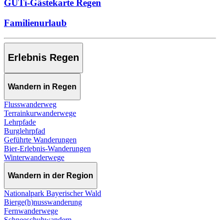
GUTi-Gästekarte Regen
Familienurlaub
Erlebnis Regen
Wandern in Regen
Flusswanderweg
Terrainkurwanderwege
Lehrpfade
Burglehrpfad
Geführte Wanderungen
Bier-Erlebnis-Wanderungen
Winterwanderwege
Wandern in der Region
Nationalpark Bayerischer Wald
Bierge(h)nusswanderung
Fernwanderwege
Schneeschuhwandern