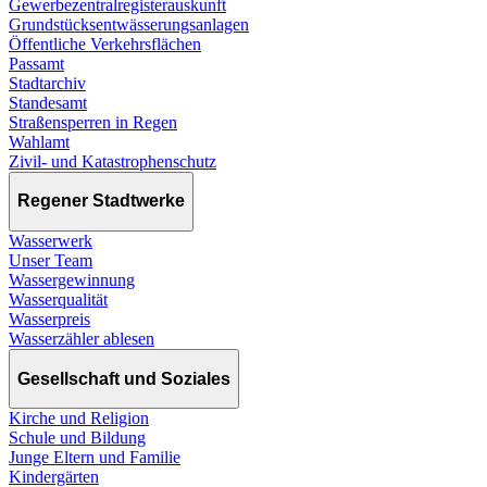
Gewerbezentralregisterauskunft
Grundstücksentwässerungsanlagen
Öffentliche Verkehrsflächen
Passamt
Stadtarchiv
Standesamt
Straßensperren in Regen
Wahlamt
Zivil- und Katastrophenschutz
Regener Stadtwerke
Wasserwerk
Unser Team
Wassergewinnung
Wasserqualität
Wasserpreis
Wasserzähler ablesen
Gesellschaft und Soziales
Kirche und Religion
Schule und Bildung
Junge Eltern und Familie
Kindergärten