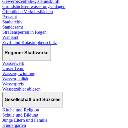
Gewerbezentralregisterauskunft
Grundstücksentwässerungsanlagen
Öffentliche Verkehrsflächen
Passamt
Stadtarchiv
Standesamt
Straßensperren in Regen
Wahlamt
Zivil- und Katastrophenschutz
Regener Stadtwerke
Wasserwerk
Unser Team
Wassergewinnung
Wasserqualität
Wasserpreis
Wasserzähler ablesen
Gesellschaft und Soziales
Kirche und Religion
Schule und Bildung
Junge Eltern und Familie
Kindergärten