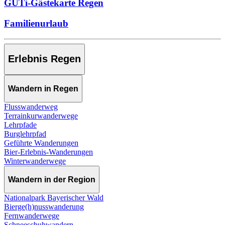
GUTi-Gästekarte Regen
Familienurlaub
Erlebnis Regen
Wandern in Regen
Flusswanderweg
Terrainkurwanderwege
Lehrpfade
Burglehrpfad
Geführte Wanderungen
Bier-Erlebnis-Wanderungen
Winterwanderwege
Wandern in der Region
Nationalpark Bayerischer Wald
Bierge(h)nusswanderung
Fernwanderwege
Schneeschuhwandern