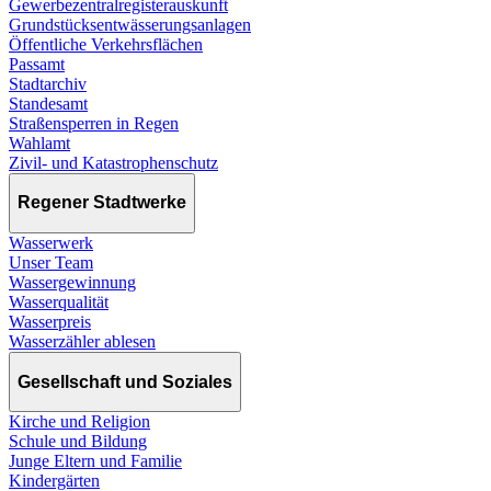
Gewerbezentralregisterauskunft
Grundstücksentwässerungsanlagen
Öffentliche Verkehrsflächen
Passamt
Stadtarchiv
Standesamt
Straßensperren in Regen
Wahlamt
Zivil- und Katastrophenschutz
Regener Stadtwerke
Wasserwerk
Unser Team
Wassergewinnung
Wasserqualität
Wasserpreis
Wasserzähler ablesen
Gesellschaft und Soziales
Kirche und Religion
Schule und Bildung
Junge Eltern und Familie
Kindergärten