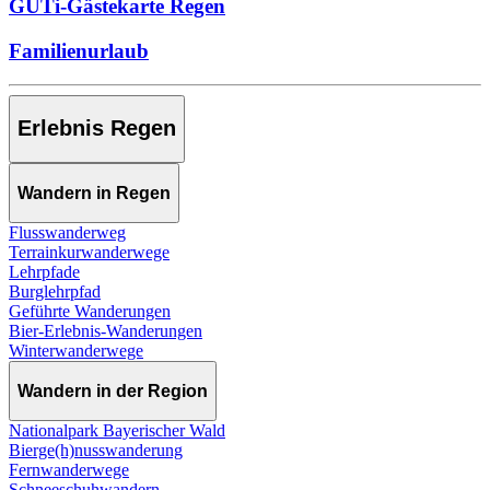
GUTi-Gästekarte Regen
Familienurlaub
Erlebnis Regen
Wandern in Regen
Flusswanderweg
Terrainkurwanderwege
Lehrpfade
Burglehrpfad
Geführte Wanderungen
Bier-Erlebnis-Wanderungen
Winterwanderwege
Wandern in der Region
Nationalpark Bayerischer Wald
Bierge(h)nusswanderung
Fernwanderwege
Schneeschuhwandern