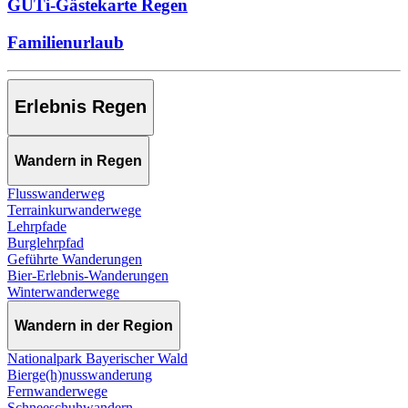
GUTi-Gästekarte Regen
Familienurlaub
Erlebnis Regen
Wandern in Regen
Flusswanderweg
Terrainkurwanderwege
Lehrpfade
Burglehrpfad
Geführte Wanderungen
Bier-Erlebnis-Wanderungen
Winterwanderwege
Wandern in der Region
Nationalpark Bayerischer Wald
Bierge(h)nusswanderung
Fernwanderwege
Schneeschuhwandern