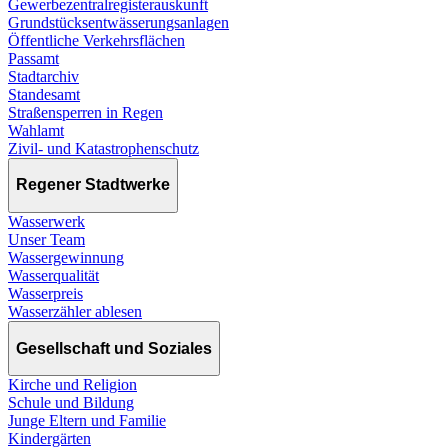
Gewerbezentralregisterauskunft
Grundstücksentwässerungsanlagen
Öffentliche Verkehrsflächen
Passamt
Stadtarchiv
Standesamt
Straßensperren in Regen
Wahlamt
Zivil- und Katastrophenschutz
Regener Stadtwerke
Wasserwerk
Unser Team
Wassergewinnung
Wasserqualität
Wasserpreis
Wasserzähler ablesen
Gesellschaft und Soziales
Kirche und Religion
Schule und Bildung
Junge Eltern und Familie
Kindergärten