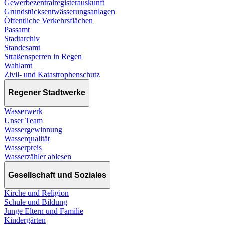
Gewerbezentralregisterauskunft
Grundstücksentwässerungsanlagen
Öffentliche Verkehrsflächen
Passamt
Stadtarchiv
Standesamt
Straßensperren in Regen
Wahlamt
Zivil- und Katastrophenschutz
Regener Stadtwerke
Wasserwerk
Unser Team
Wassergewinnung
Wasserqualität
Wasserpreis
Wasserzähler ablesen
Gesellschaft und Soziales
Kirche und Religion
Schule und Bildung
Junge Eltern und Familie
Kindergärten