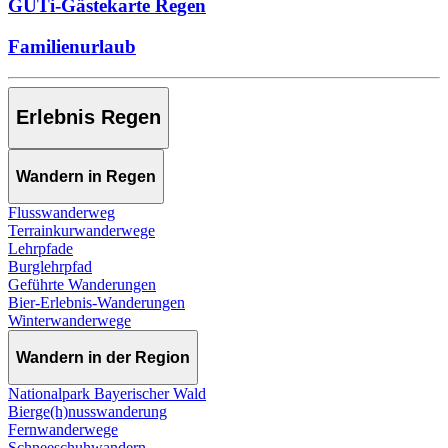
GUTi-Gästekarte Regen
Familienurlaub
Erlebnis Regen
Wandern in Regen
Flusswanderweg
Terrainkurwanderwege
Lehrpfade
Burglehrpfad
Geführte Wanderungen
Bier-Erlebnis-Wanderungen
Winterwanderwege
Wandern in der Region
Nationalpark Bayerischer Wald
Bierge(h)nusswanderung
Fernwanderwege
Schneeschuhwandern