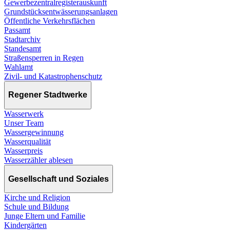
Gewerbezentralregisterauskunft
Grundstücksentwässerungsanlagen
Öffentliche Verkehrsflächen
Passamt
Stadtarchiv
Standesamt
Straßensperren in Regen
Wahlamt
Zivil- und Katastrophenschutz
Regener Stadtwerke
Wasserwerk
Unser Team
Wassergewinnung
Wasserqualität
Wasserpreis
Wasserzähler ablesen
Gesellschaft und Soziales
Kirche und Religion
Schule und Bildung
Junge Eltern und Familie
Kindergärten