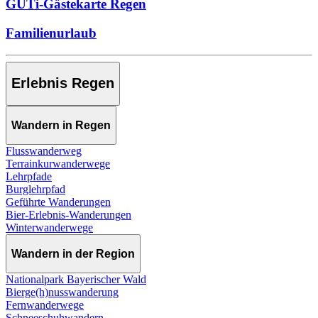
GUTi-Gästekarte Regen
Familienurlaub
Erlebnis Regen
Wandern in Regen
Flusswanderweg
Terrainkurwanderwege
Lehrpfade
Burglehrpfad
Geführte Wanderungen
Bier-Erlebnis-Wanderungen
Winterwanderwege
Wandern in der Region
Nationalpark Bayerischer Wald
Bierge(h)nusswanderung
Fernwanderwege
Schneeschuhwandern