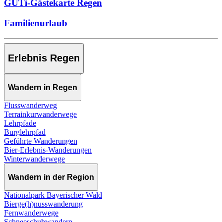
GUTi-Gästekarte Regen
Familienurlaub
Erlebnis Regen
Wandern in Regen
Flusswanderweg
Terrainkurwanderwege
Lehrpfade
Burglehrpfad
Geführte Wanderungen
Bier-Erlebnis-Wanderungen
Winterwanderwege
Wandern in der Region
Nationalpark Bayerischer Wald
Bierge(h)nusswanderung
Fernwanderwege
Schneeschuhwandern