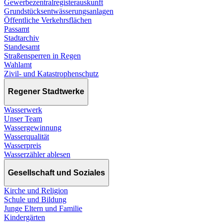
Gewerbezentralregisterauskunft
Grundstücksentwässerungsanlagen
Öffentliche Verkehrsflächen
Passamt
Stadtarchiv
Standesamt
Straßensperren in Regen
Wahlamt
Zivil- und Katastrophenschutz
Regener Stadtwerke
Wasserwerk
Unser Team
Wassergewinnung
Wasserqualität
Wasserpreis
Wasserzähler ablesen
Gesellschaft und Soziales
Kirche und Religion
Schule und Bildung
Junge Eltern und Familie
Kindergärten