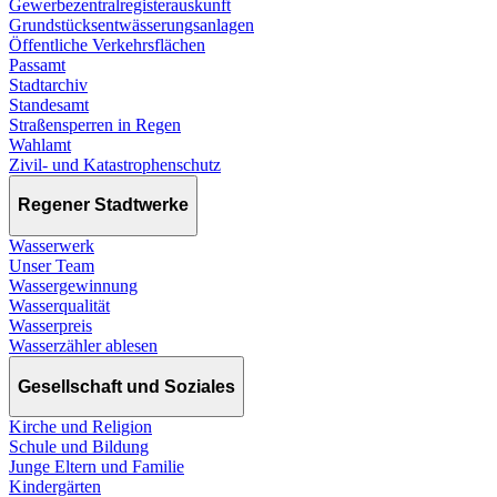
Gewerbezentralregisterauskunft
Grundstücksentwässerungsanlagen
Öffentliche Verkehrsflächen
Passamt
Stadtarchiv
Standesamt
Straßensperren in Regen
Wahlamt
Zivil- und Katastrophenschutz
Regener Stadtwerke
Wasserwerk
Unser Team
Wassergewinnung
Wasserqualität
Wasserpreis
Wasserzähler ablesen
Gesellschaft und Soziales
Kirche und Religion
Schule und Bildung
Junge Eltern und Familie
Kindergärten