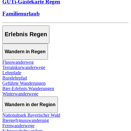
GUTi-Gästekarte Regen
Familienurlaub
Erlebnis Regen
Wandern in Regen
Flusswanderweg
Terrainkurwanderwege
Lehrpfade
Burglehrpfad
Geführte Wanderungen
Bier-Erlebnis-Wanderungen
Winterwanderwege
Wandern in der Region
Nationalpark Bayerischer Wald
Bierge(h)nusswanderung
Fernwanderwege
Schneeschuhwandern