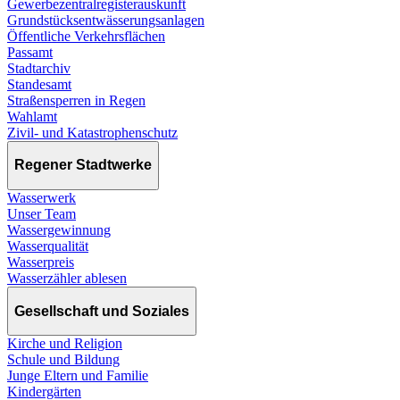
Gewerbezentralregisterauskunft
Grundstücksentwässerungsanlagen
Öffentliche Verkehrsflächen
Passamt
Stadtarchiv
Standesamt
Straßensperren in Regen
Wahlamt
Zivil- und Katastrophenschutz
Regener Stadtwerke
Wasserwerk
Unser Team
Wassergewinnung
Wasserqualität
Wasserpreis
Wasserzähler ablesen
Gesellschaft und Soziales
Kirche und Religion
Schule und Bildung
Junge Eltern und Familie
Kindergärten