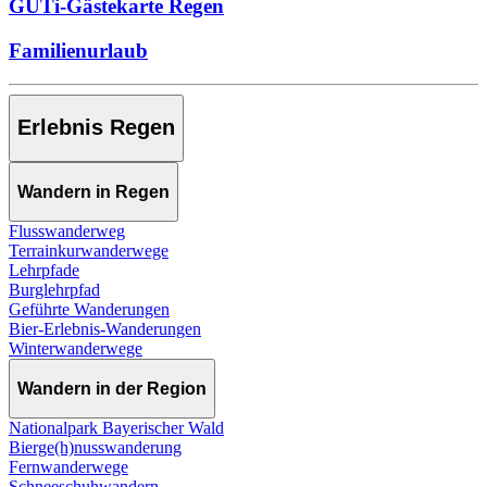
GUTi-Gästekarte Regen
Familienurlaub
Erlebnis Regen
Wandern in Regen
Flusswanderweg
Terrainkurwanderwege
Lehrpfade
Burglehrpfad
Geführte Wanderungen
Bier-Erlebnis-Wanderungen
Winterwanderwege
Wandern in der Region
Nationalpark Bayerischer Wald
Bierge(h)nusswanderung
Fernwanderwege
Schneeschuhwandern