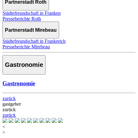
Partnerstadt Roth
Städtefreundschaft in Franken
Presseberichte Roth
Partnerstadt Mirebeau
Städtefreundschaft in Frankreich
Presseberichte Mirebeau
Gastronomie
Gastronomie
zurück
gastgeber
zurück
zurück
<
>