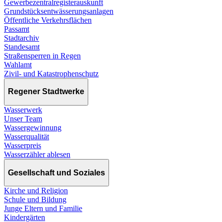
Gewerbezentralregisterauskunft
Grundstücksentwässerungsanlagen
Öffentliche Verkehrsflächen
Passamt
Stadtarchiv
Standesamt
Straßensperren in Regen
Wahlamt
Zivil- und Katastrophenschutz
Regener Stadtwerke
Wasserwerk
Unser Team
Wassergewinnung
Wasserqualität
Wasserpreis
Wasserzähler ablesen
Gesellschaft und Soziales
Kirche und Religion
Schule und Bildung
Junge Eltern und Familie
Kindergärten