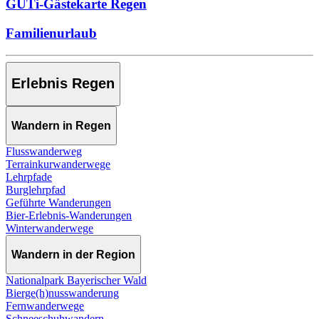
GUTi-Gästekarte Regen
Familienurlaub
Erlebnis Regen
Wandern in Regen
Flusswanderweg
Terrainkurwanderwege
Lehrpfade
Burglehrpfad
Geführte Wanderungen
Bier-Erlebnis-Wanderungen
Winterwanderwege
Wandern in der Region
Nationalpark Bayerischer Wald
Bierge(h)nusswanderung
Fernwanderwege
Schneeschuhwandern