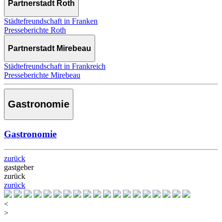
Partnerstadt Roth
Städtefreundschaft in Franken
Presseberichte Roth
Partnerstadt Mirebeau
Städtefreundschaft in Frankreich
Presseberichte Mirebeau
Gastronomie
Gastronomie
zurück
gastgeber
zurück
zurück
<
>