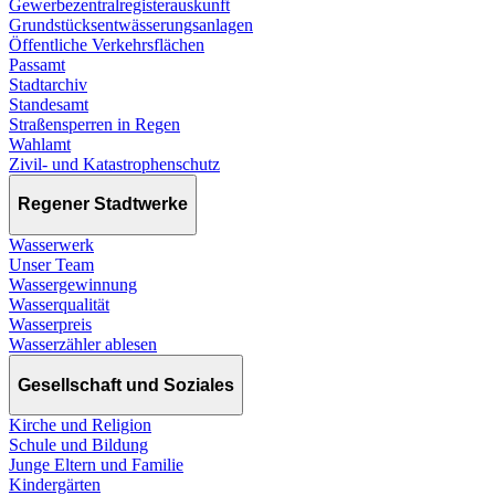
Gewerbezentralregisterauskunft
Grundstücksentwässerungsanlagen
Öffentliche Verkehrsflächen
Passamt
Stadtarchiv
Standesamt
Straßensperren in Regen
Wahlamt
Zivil- und Katastrophenschutz
Regener Stadtwerke
Wasserwerk
Unser Team
Wassergewinnung
Wasserqualität
Wasserpreis
Wasserzähler ablesen
Gesellschaft und Soziales
Kirche und Religion
Schule und Bildung
Junge Eltern und Familie
Kindergärten