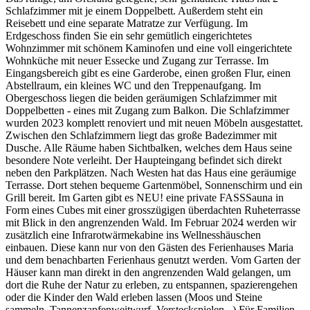
Schlafzimmer mit je einem Doppelbett. Außerdem steht ein
Reisebett und eine separate Matratze zur Verfügung. Im
Erdgeschoss finden Sie ein sehr gemütlich eingerichtetes
Wohnzimmer mit schönem Kaminofen und eine voll eingerichtete
Wohnküche mit neuer Essecke und Zugang zur Terrasse. Im
Eingangsbereich gibt es eine Garderobe, einen großen Flur, einen
Abstellraum, ein kleines WC und den Treppenaufgang. Im
Obergeschoss liegen die beiden geräumigen Schlafzimmer mit
Doppelbetten - eines mit Zugang zum Balkon. Die Schlafzimmer
wurden 2023 komplett renoviert und mit neuen Möbeln ausgestattet.
Zwischen den Schlafzimmern liegt das große Badezimmer mit
Dusche. Alle Räume haben Sichtbalken, welches dem Haus seine
besondere Note verleiht. Der Haupteingang befindet sich direkt
neben den Parkplätzen. Nach Westen hat das Haus eine geräumige
Terrasse. Dort stehen bequeme Gartenmöbel, Sonnenschirm und ein
Grill bereit. Im Garten gibt es NEU! eine private FASSSauna in
Form eines Cubes mit einer grosszügigen überdachten Ruheterrasse
mit Blick in den angrenzenden Wald. Im Februar 2024 werden wir
zusätzlich eine Infrarotwärmekabine ins Wellnesshäuschen
einbauen. Diese kann nur von den Gästen des Ferienhauses Maria
und dem benachbarten Ferienhaus genutzt werden. Vom Garten der
Häuser kann man direkt in den angrenzenden Wald gelangen, um
dort die Ruhe der Natur zu erleben, zu entspannen, spazierengehen
oder die Kinder den Wald erleben lassen (Moos und Steine
sammeln, Tannenzapfenweitwurf, Versteckspielen...) Für Familien