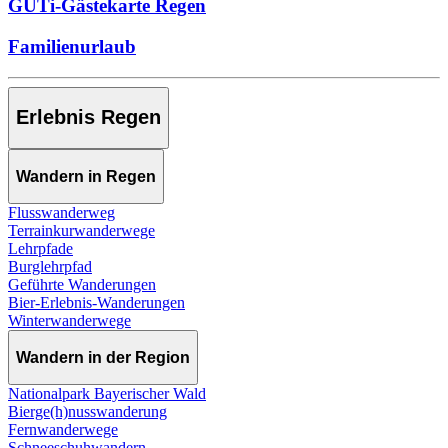
GUTi-Gästekarte Regen
Familienurlaub
Erlebnis Regen
Wandern in Regen
Flusswanderweg
Terrainkurwanderwege
Lehrpfade
Burglehrpfad
Geführte Wanderungen
Bier-Erlebnis-Wanderungen
Winterwanderwege
Wandern in der Region
Nationalpark Bayerischer Wald
Bierge(h)nusswanderung
Fernwanderwege
Schneeschuhwandern