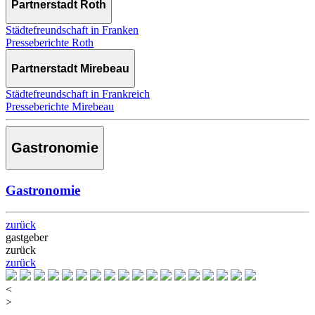
Partnerstadt Roth
Städtefreundschaft in Franken
Presseberichte Roth
Partnerstadt Mirebeau
Städtefreundschaft in Frankreich
Presseberichte Mirebeau
Gastronomie
Gastronomie
zurück
gastgeber
zurück
zurück
<
>