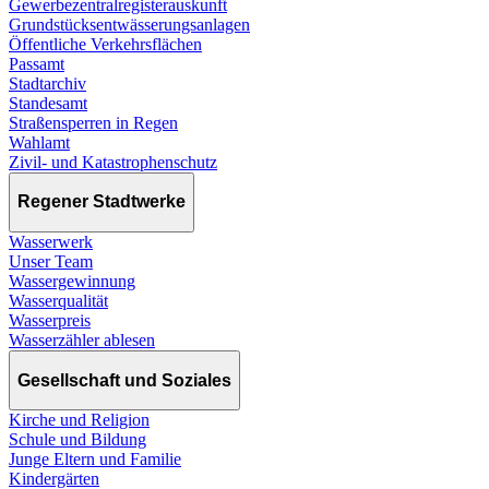
Gewerbezentralregisterauskunft
Grundstücksentwässerungsanlagen
Öffentliche Verkehrsflächen
Passamt
Stadtarchiv
Standesamt
Straßensperren in Regen
Wahlamt
Zivil- und Katastrophenschutz
Regener Stadtwerke
Wasserwerk
Unser Team
Wassergewinnung
Wasserqualität
Wasserpreis
Wasserzähler ablesen
Gesellschaft und Soziales
Kirche und Religion
Schule und Bildung
Junge Eltern und Familie
Kindergärten