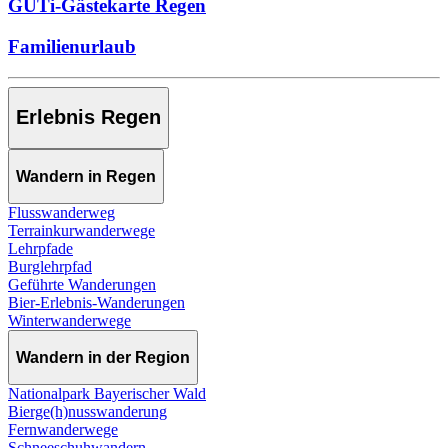
GUTi-Gästekarte Regen
Familienurlaub
Erlebnis Regen
Wandern in Regen
Flusswanderweg
Terrainkurwanderwege
Lehrpfade
Burglehrpfad
Geführte Wanderungen
Bier-Erlebnis-Wanderungen
Winterwanderwege
Wandern in der Region
Nationalpark Bayerischer Wald
Bierge(h)nusswanderung
Fernwanderwege
Schneeschuhwandern