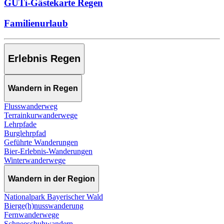
GUTi-Gästekarte Regen
Familienurlaub
Erlebnis Regen
Wandern in Regen
Flusswanderweg
Terrainkurwanderwege
Lehrpfade
Burglehrpfad
Geführte Wanderungen
Bier-Erlebnis-Wanderungen
Winterwanderwege
Wandern in der Region
Nationalpark Bayerischer Wald
Bierge(h)nusswanderung
Fernwanderwege
Schneeschuhwandern