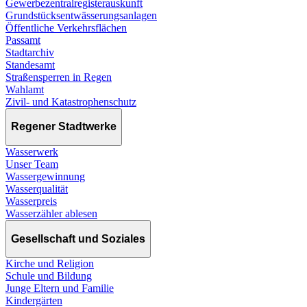
Gewerbezentralregisterauskunft
Grundstücksentwässerungsanlagen
Öffentliche Verkehrsflächen
Passamt
Stadtarchiv
Standesamt
Straßensperren in Regen
Wahlamt
Zivil- und Katastrophenschutz
Regener Stadtwerke
Wasserwerk
Unser Team
Wassergewinnung
Wasserqualität
Wasserpreis
Wasserzähler ablesen
Gesellschaft und Soziales
Kirche und Religion
Schule und Bildung
Junge Eltern und Familie
Kindergärten