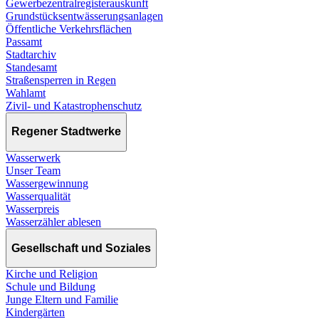
Gewerbezentralregisterauskunft
Grundstücksentwässerungsanlagen
Öffentliche Verkehrsflächen
Passamt
Stadtarchiv
Standesamt
Straßensperren in Regen
Wahlamt
Zivil- und Katastrophenschutz
Regener Stadtwerke
Wasserwerk
Unser Team
Wassergewinnung
Wasserqualität
Wasserpreis
Wasserzähler ablesen
Gesellschaft und Soziales
Kirche und Religion
Schule und Bildung
Junge Eltern und Familie
Kindergärten