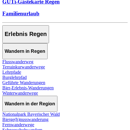
GUTi-Gästekarte Regen
Familienurlaub
Erlebnis Regen
Wandern in Regen
Flusswanderweg
Terrainkurwanderwege
Lehrpfade
Burglehrpfad
Geführte Wanderungen
Bier-Erlebnis-Wanderungen
Winterwanderwege
Wandern in der Region
Nationalpark Bayerischer Wald
Bierge(h)nusswanderung
Fernwanderwege
Schneeschuhwandern