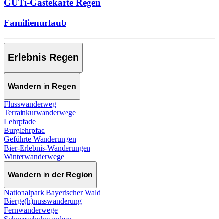
GUTi-Gästekarte Regen
Familienurlaub
Erlebnis Regen
Wandern in Regen
Flusswanderweg
Terrainkurwanderwege
Lehrpfade
Burglehrpfad
Geführte Wanderungen
Bier-Erlebnis-Wanderungen
Winterwanderwege
Wandern in der Region
Nationalpark Bayerischer Wald
Bierge(h)nusswanderung
Fernwanderwege
Schneeschuhwandern