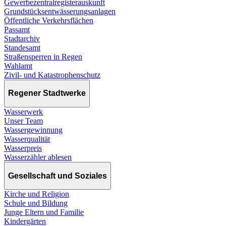
Gewerbezentralregisterauskunft
Grundstücksentwässerungsanlagen
Öffentliche Verkehrsflächen
Passamt
Stadtarchiv
Standesamt
Straßensperren in Regen
Wahlamt
Zivil- und Katastrophenschutz
Regener Stadtwerke
Wasserwerk
Unser Team
Wassergewinnung
Wasserqualität
Wasserpreis
Wasserzähler ablesen
Gesellschaft und Soziales
Kirche und Religion
Schule und Bildung
Junge Eltern und Familie
Kindergärten