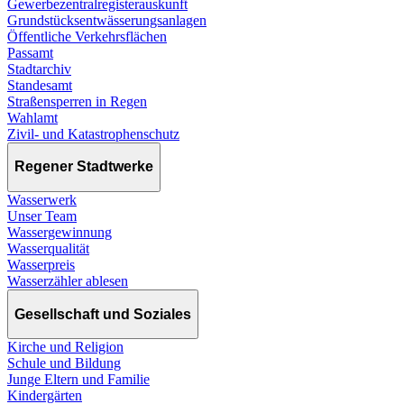
Gewerbezentralregisterauskunft
Grundstücksentwässerungsanlagen
Öffentliche Verkehrsflächen
Passamt
Stadtarchiv
Standesamt
Straßensperren in Regen
Wahlamt
Zivil- und Katastrophenschutz
Regener Stadtwerke
Wasserwerk
Unser Team
Wassergewinnung
Wasserqualität
Wasserpreis
Wasserzähler ablesen
Gesellschaft und Soziales
Kirche und Religion
Schule und Bildung
Junge Eltern und Familie
Kindergärten