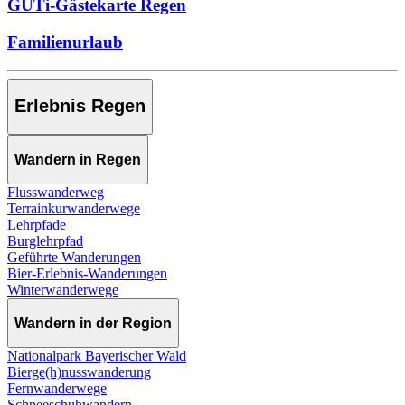
GUTi-Gästekarte Regen
Familienurlaub
Erlebnis Regen
Wandern in Regen
Flusswanderweg
Terrainkurwanderwege
Lehrpfade
Burglehrpfad
Geführte Wanderungen
Bier-Erlebnis-Wanderungen
Winterwanderwege
Wandern in der Region
Nationalpark Bayerischer Wald
Bierge(h)nusswanderung
Fernwanderwege
Schneeschuhwandern